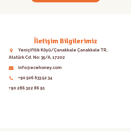
İletişim Bilgilerimiz
Yeniçiftlik Köyü/Çanakkale Çanakkale TR,
Atatürk Cd. No: 35/A, 17202
info@ecehoney.com
+90 506 633 52 34
+90 286 322 86 91