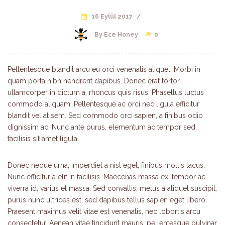
16 Eylül 2017
/
By Ece Honey
0
Pellentesque blandit arcu eu orci venenatis aliquet. Morbi in
quam porta nibh hendrerit dapibus. Donec erat tortor,
ullamcorper in dictum a, rhoncus quis risus. Phasellus luctus
commodo aliquam. Pellentesque ac orci nec ligula efficitur
blandit vel at sem. Sed commodo orci sapien, a finibus odio
dignissim ac. Nunc ante purus, elementum ac tempor sed,
facilisis sit amet ligula.
Donec neque urna, imperdiet a nisl eget, finibus mollis lacus.
Nunc efficitur a elit in facilisis. Maecenas massa ex, tempor ac
viverra id, varius et massa. Sed convallis, metus a aliquet suscipit,
purus nunc ultrices est, sed dapibus tellus sapien eget libero.
Praesent maximus velit vitae est venenatis, nec lobortis arcu
consectetur. Aenean vitae tincidunt mauris, pellentesque pulvinar