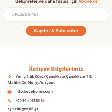
Gelişmeler ve daha fazlası için
Abone ol
Kaydet & Subscribe
İletişim Bilgilerimiz
Yeniçiftlik Köyü/Çanakkale Çanakkale TR,
Atatürk Cd. No: 35/A, 17202
info@ecehoney.com
+90 506 633 52 34
+90 286 322 86 91