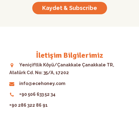
Kaydet & Subscribe
İletişim Bilgilerimiz
Yeniçiftlik Köyü/Çanakkale Çanakkale TR,
Atatürk Cd. No: 35/A, 17202
info@ecehoney.com
+90 506 633 52 34
+90 286 322 86 91