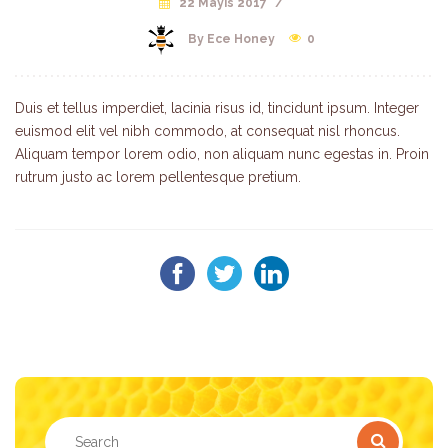
22 Mayıs 2017
/
By Ece Honey
0
Duis et tellus imperdiet, lacinia risus id, tincidunt ipsum. Integer
euismod elit vel nibh commodo, at consequat nisl rhoncus.
Aliquam tempor lorem odio, non aliquam nunc egestas in. Proin
rutrum justo ac lorem pellentesque pretium.