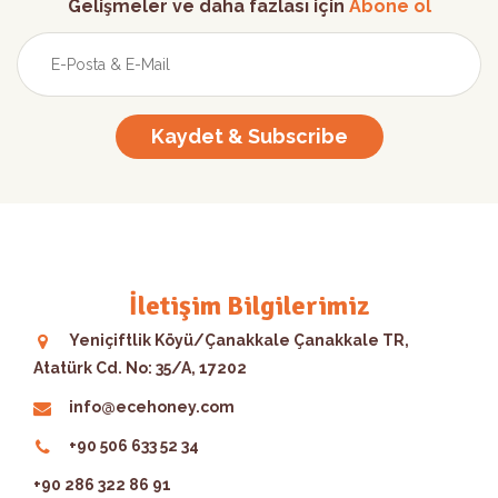
Gelişmeler ve daha fazlası için
Abone ol
Kaydet & Subscribe
İletişim Bilgilerimiz
Yeniçiftlik Köyü/Çanakkale Çanakkale TR,
Atatürk Cd. No: 35/A, 17202
info@ecehoney.com
+90 506 633 52 34
+90 286 322 86 91