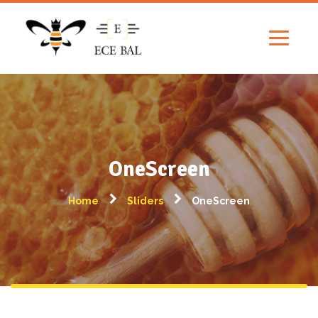
OneScreen
Home
Sliders
OneScreen